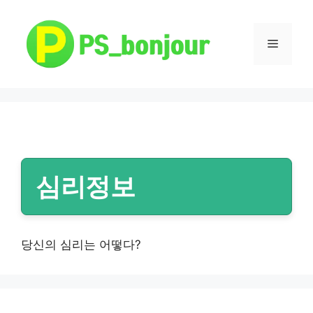
컨
텐
츠
메
로
건
뉴
너
뛰
기
심리정보
당신의 심리는 어떻다?