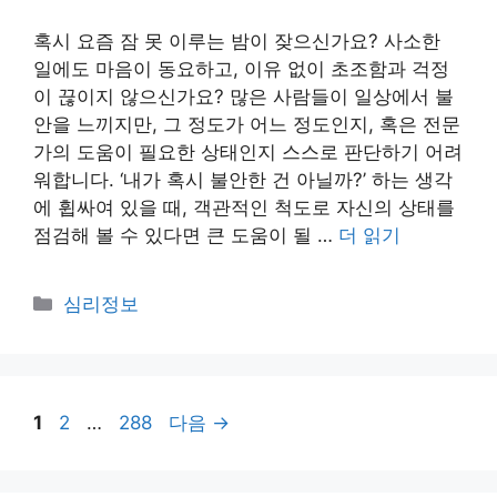
혹시 요즘 잠 못 이루는 밤이 잦으신가요? 사소한
일에도 마음이 동요하고, 이유 없이 초조함과 걱정
이 끊이지 않으신가요? 많은 사람들이 일상에서 불
안을 느끼지만, 그 정도가 어느 정도인지, 혹은 전문
가의 도움이 필요한 상태인지 스스로 판단하기 어려
워합니다. ‘내가 혹시 불안한 건 아닐까?’ 하는 생각
에 휩싸여 있을 때, 객관적인 척도로 자신의 상태를
점검해 볼 수 있다면 큰 도움이 될 …
더 읽기
카
심리정보
테
고
리
페
페
페
1
2
…
288
다음
→
이
이
이
지
지
지