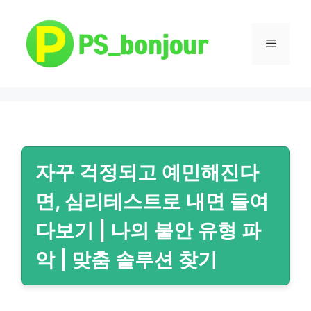
컨
텐
츠
메
로
건
뉴
너
뛰
기
자꾸 걱정되고 예민해진다
면, 심리테스트로 내면 들여
다보기 | 나의 불안 유형 파
악 | 맞춤 솔루션 찾기