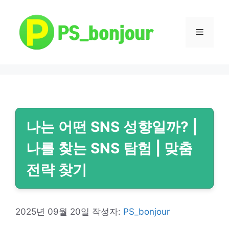
컨
텐
츠
메
로
건
뉴
너
뛰
기
나는 어떤 SNS 성향일까? |
나를 찾는 SNS 탐험 | 맞춤
전략 찾기
2025년 09월 20일
작성자:
PS_bonjour