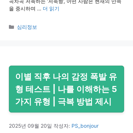
곡차곡 저축하는 ‘저축형’, 어떤 사람은 현재의 만족
을 중시하며 …
더 읽기
카
심리정보
테
고
리
이별 직후 나의 감정 폭발 유
형 테스트 | 나를 이해하는 5
가지 유형 | 극복 방법 제시
2025년 09월 20일
작성자:
PS_bonjour