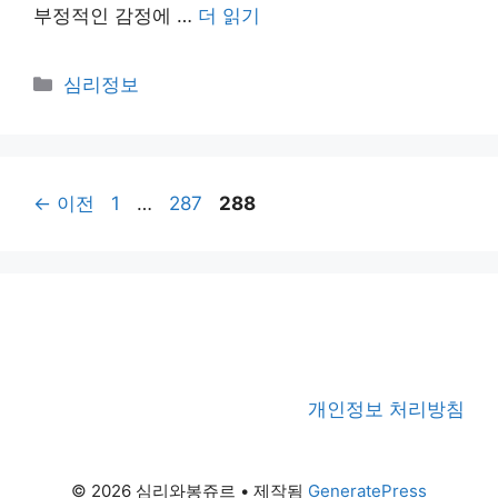
부정적인 감정에 …
더 읽기
카
심리정보
테
고
리
페
페
페
←
이전
1
…
287
288
이
이
이
지
지
지
개인정보 처리방침
© 2026 심리와봉쥬르
• 제작됨
GeneratePress