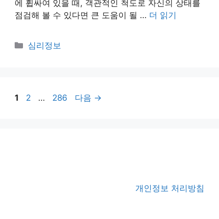
에 휩싸여 있을 때, 객관적인 척도로 자신의 상태를
점검해 볼 수 있다면 큰 도움이 될 …
더 읽기
카
심리정보
테
고
리
페
페
페
1
2
…
286
다음
→
이
이
이
지
지
지
개인정보 처리방침