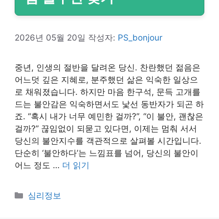
2026년 05월 20일
작성자:
PS_bonjour
중년, 인생의 절반을 달려온 당신. 찬란했던 젊음은
어느덧 깊은 지혜로, 분주했던 삶은 익숙한 일상으
로 채워졌습니다. 하지만 마음 한구석, 문득 고개를
드는 불안감은 익숙하면서도 낯선 동반자가 되곤 하
죠. “혹시 내가 너무 예민한 걸까?”, “이 불안, 괜찮은
걸까?” 끊임없이 되묻고 있다면, 이제는 멈춰 서서
당신의 불안지수를 객관적으로 살펴볼 시간입니다.
단순히 ‘불안하다’는 느낌표를 넘어, 당신의 불안이
어느 정도 …
더 읽기
카
심리정보
테
고