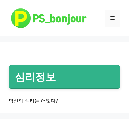
컨
텐
츠
메
로
건
뉴
너
뛰
기
심리정보
당신의 심리는 어떻다?