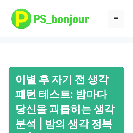
컨
텐
츠
메
로
건
뉴
너
뛰
기
이별 후 자기 전 생각
패턴 테스트: 밤마다
당신을 괴롭히는 생각
분석 | 밤의 생각 정복