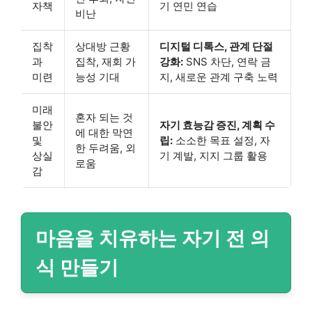
자책
기 연민 연습
비난
집착
상대방 근황
디지털 디톡스, 관계 단절
과
집착, 재회 가
강화:
SNS 차단, 연락 금
미련
능성 기대
지, 새로운 관계 구축 노력
미래
혼자 되는 것
불안
자기 효능감 증진, 계획 수
에 대한 막연
및
립:
소소한 목표 설정, 자
한 두려움, 외
상실
기 계발, 지지 그룹 활용
로움
감
마음을 치유하는 자기 전 의
식 만들기